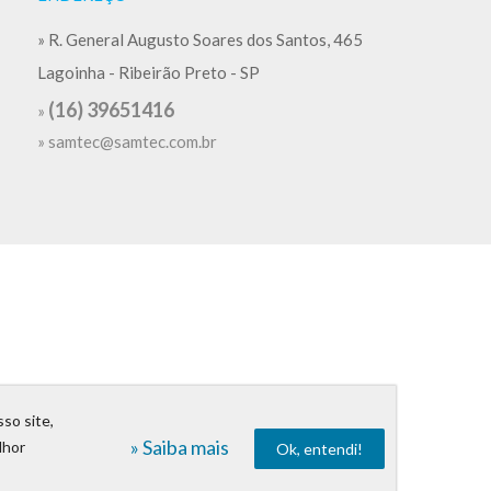
» R. General Augusto Soares dos Santos, 465
Lagoinha - Ribeirão Preto - SP
(16) 39651416
»
»
samtec@samtec.com.br
so site,
» Saiba mais
lhor
Ok, entendi!