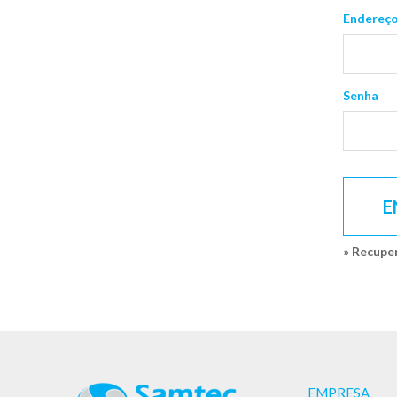
Endereço
Senha
E
» Recupe
EMPRESA