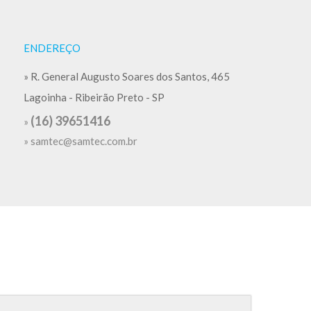
ENDEREÇO
» R. General Augusto Soares dos Santos, 465
Lagoinha - Ribeirão Preto - SP
(16) 39651416
»
»
samtec@samtec.com.br