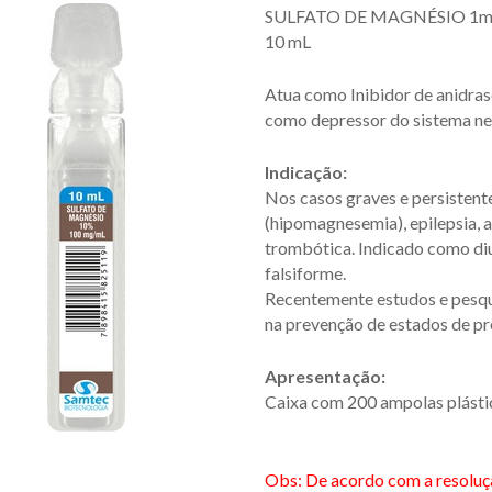
SULFATO DE MAGNÉSIO 1mE
10 mL
Atua como Inibidor de anidrase
como depressor do sistema ne
Indicação:
Nos casos graves e persistent
(hipomagnesemia), epilepsia, a
trombótica. Indicado como di
falsiforme.
Recentemente estudos e pesqu
na prevenção de estados de pré
Apresentação:
Caixa com 200 ampolas plásti
Obs: De acordo com a resoluç