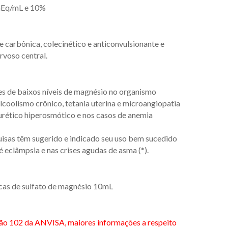
q/mL e 10%
 carbônica, colecinético e anticonvulsionante e
rvoso central.
es de baixos níveis de magnésio no organismo
lcoolismo crônico, tetania uterina e microangiopatia
urético hiperosmótico e nos casos de anemia
isas têm sugerido e indicado seu uso bem sucedido
 eclâmpsia e nas crises agudas de asma (*).
cas de sulfato de magnésio 10mL
ão 102 da ANVISA, maiores informações a respeito